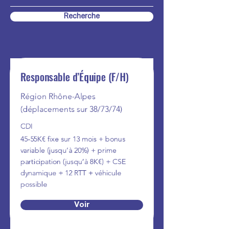
Nombre de job trouvé
Recherche
8
Responsable d’Équipe (F/H)
Région Rhône-Alpes
(déplacements sur 38/73/74)
CDI
45-55K€ fixe sur 13 mois + bonus
variable (jusqu’à 20%) + prime
participation (jusqu’à 8K€) + CSE
dynamique + 12 RTT + véhicule
possible
Voir