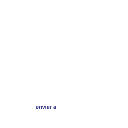
Eres una empresa de
reclutamiento.
APELLIDO
EMAIL
TELÉFONO
MENSAJE
enviar a